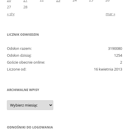
27
28
« sty
mar »
LICZNIK ODWIEDZIN
Odsłon razem:
3190080
Odsłon dzisiaj:
1254
Goście obecnie online:
2
Liczone od:
16 kwietnia 2013
ARCHIWALNE WPISY
Archiwalne
wpisy
ODNOŚNIKI DO LOGOWANIA