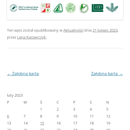
Ten wpis został opublikowany w
Aktualności
dnia
21 lutego 2023
,
przez
Lena Kacperczyk
.
Nawigacja
←
Żałobna karta
Żałobna karta
→
wpisu
luty 2023
P
W
Ś
C
P
S
N
1
2
3
4
5
6
7
8
9
10
11
12
13
14
15
16
17
18
19
20
21
22
23
24
25
26