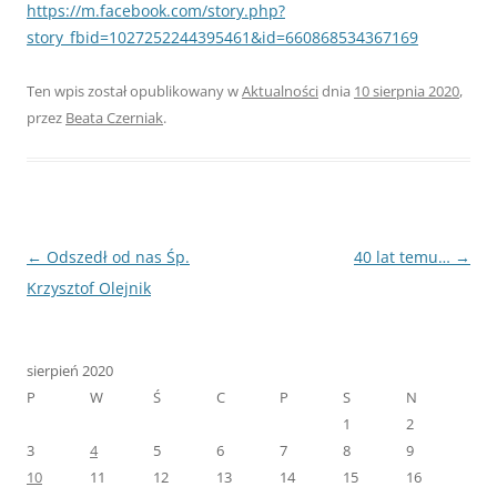
https://m.facebook.com/story.php?
story_fbid=1027252244395461&id=660868534367169
Ten wpis został opublikowany w
Aktualności
dnia
10 sierpnia 2020
,
przez
Beata Czerniak
.
Nawigacja
←
Odszedł od nas Śp.
40 lat temu…
→
wpisu
Krzysztof Olejnik
sierpień 2020
P
W
Ś
C
P
S
N
1
2
3
4
5
6
7
8
9
10
11
12
13
14
15
16