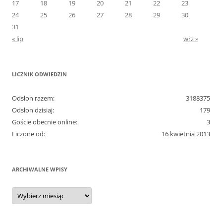
17
18
19
20
21
22
23
24
25
26
27
28
29
30
31
« lip
wrz »
LICZNIK ODWIEDZIN
Odsłon razem:
3188375
Odsłon dzisiaj:
179
Goście obecnie online:
3
Liczone od:
16 kwietnia 2013
ARCHIWALNE WPISY
Archiwalne
wpisy