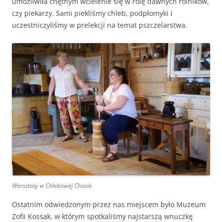
umożliwiła chętnym wcielenie się w rolę dawnych rolników,
czy piekarzy. Sami piekliśmy chleb, podpłomyki i
uczestniczyliśmy w prelekcji na temat pszczelarstwa.
Warsztaty w Chlebowej Chacie.
Ostatnim odwiedzonym przez nas miejscem było Muzeum
Zofii Kossak, w którym spotkaliśmy najstarszą wnuczkę