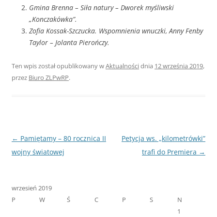
Gmina Brenna – Siła natury – Dworek myśliwski
„Konczakówka”.
Zofia Kossak-Szczucka. Wspomnienia wnuczki, Anny Fenby
Taylor – Jolanta Pierończy.
Ten wpis został opublikowany w
Aktualności
dnia
12 września 2019
,
przez
Biuro ZLPwRP
.
Nawigacja
←
Pamiętamy – 80 rocznica II
Petycja ws. „kilometrówki”
wpisu
wojny światowej
trafi do Premiera
→
wrzesień 2019
P
W
Ś
C
P
S
N
1