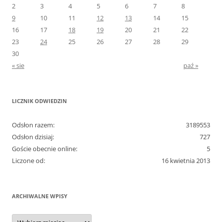
2
3
4
5
6
7
8
9
10
11
12
13
14
15
16
17
18
19
20
21
22
23
24
25
26
27
28
29
30
« sie
paź »
LICZNIK ODWIEDZIN
Odsłon razem:
3189553
Odsłon dzisiaj:
727
Goście obecnie online:
5
Liczone od:
16 kwietnia 2013
ARCHIWALNE WPISY
Archiwalne