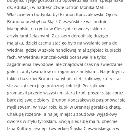
budynku i jego gospodarzu opowiedziała nam specjalistka
ds. edukacji w nadleśnictwie Ustroń Monika Matl.
Właścicielem budynku był Brunon Konczakowski. Ojciec
Brunona przybył na Śląsk Cieszyński ze wschodniej
Małopolski, na rynku w Cieszynie otworzył sklep z
artykułami żelaznymi. Z czasem dorobił się dużego
majątku, dzięki czemu stać go było na wysłanie syna do
Wiednia, gdzie w szkole handlowej miał zgłębiać kupiecki
fach. W Wiedniu Konczakowski poznawał nie tylko
zagadnienia zawodowe, ale znajdował czas na zwiedzanie
galerii, antykwariatów i straganów z antykami. Na jednym z
takich bazarów Brunon nabył pistolet skałkowy, który stał
się zaczątkiem jego pokaźnej kolekcji. Początkowo
gromadził przede wszystkim starą broń, poszerzając coraz
bardziej swoje zbiory. Brunon Konczakowski pasjonował się
myślistwem. W 1924 roku kupił w Brennej góralską chatę.
Chałupę rozebrał, a na jej miejscu zbudował wyjątkowy
dworek w stylu tyrolskim. Swoją siedzibę ma tu obecnie
Izba Kultury Leśnej i Łowieckiej Śląska Cieszyńskiego a w