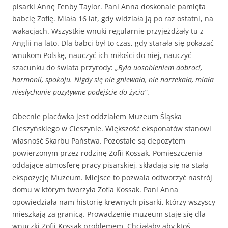
pisarki Annę Fenby Taylor. Pani Anna doskonale pamięta
babcię Zofię. Miała 16 lat, gdy widziała ją po raz ostatni, na
wakacjach. Wszystkie wnuki regularnie przyjeżdżały tu z
Anglii na lato. Dla babci był to czas, gdy starała się pokazać
wnukom Polskę, nauczyć ich miłości do niej, nauczyć
szacunku do świata przyrody:
„Była uosobieniem dobroci,
harmonii, spokoju. Nigdy się nie gniewała, nie narzekała, miała
niesłychanie
pozytywne podejście do życia”
.
Obecnie placówka jest oddziałem Muzeum Śląska
Cieszyńskiego w Cieszynie. Większość eksponatów stanowi
własność Skarbu Państwa. Pozostałe są depozytem
powierzonym przez rodzinę Zofii Kossak. Pomieszczenia
oddające atmosferę pracy pisarskiej, składają się na stałą
ekspozycję Muzeum. Miejsce to pozwala odtworzyć nastrój
domu w którym tworzyła Zofia Kossak. Pani Anna
opowiedziała nam historię krewnych pisarki, którzy wszyscy
mieszkają za granicą. Prowadzenie muzeum staje się dla
wnuczki Zofii Kossak problemem. Chciałaby aby ktoś