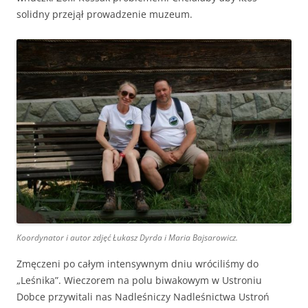
solidny przejął prowadzenie muzeum.
Koordynator i autor zdjęć Łukasz Dyrda i Maria Bajsarowicz.
Zmęczeni po całym intensywnym dniu wróciliśmy do
„Leśnika”. Wieczorem na polu biwakowym w Ustroniu
Dobce przywitali nas Nadleśniczy Nadleśnictwa Ustroń