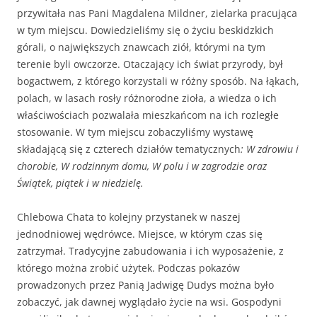
przywitała nas Pani Magdalena Mildner, zielarka pracująca
w tym miejscu. Dowiedzieliśmy się o życiu beskidzkich
górali, o największych znawcach ziół, którymi na tym
terenie byli owczorze. Otaczający ich świat przyrody, był
bogactwem, z którego korzystali w różny sposób. Na łąkach,
polach, w lasach rosły różnorodne zioła, a wiedza o ich
właściwościach pozwalała mieszkańcom na ich rozległe
stosowanie. W tym miejscu zobaczyliśmy wystawę
składającą się z czterech działów tematycznych
: W zdrowiu i
chorobie, W rodzinnym domu, W polu i w zagrodzie oraz
Świątek, piątek i w niedzielę.
Chlebowa Chata to kolejny przystanek w naszej
jednodniowej wędrówce. Miejsce, w którym czas się
zatrzymał. Tradycyjne zabudowania i ich wyposażenie, z
którego można zrobić użytek. Podczas pokazów
prowadzonych przez Panią Jadwigę Dudys można było
zobaczyć, jak dawnej wyglądało życie na wsi. Gospodyni