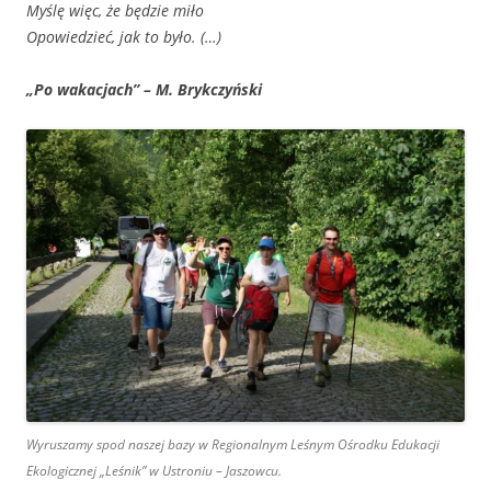
Myślę więc, że będzie miło
Opowiedzieć, jak to było. (…)
„Po wakacjach” – M. Brykczyński
Wyruszamy spod naszej bazy w Regionalnym Leśnym Ośrodku Edukacji
Ekologicznej „Leśnik” w Ustroniu – Jaszowcu.