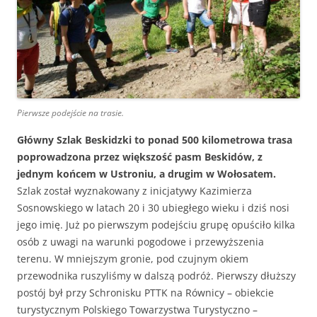
Pierwsze podejście na trasie.
Główny Szlak Beskidzki to ponad 500 kilometrowa trasa
poprowadzona przez większość pasm Beskidów, z
jednym końcem w Ustroniu, a drugim w Wołosatem.
Szlak został wyznakowany z inicjatywy Kazimierza
Sosnowskiego w latach 20 i 30 ubiegłego wieku i dziś nosi
jego imię. Już po pierwszym podejściu grupę opuściło kilka
osób z uwagi na warunki pogodowe i przewyższenia
terenu. W mniejszym gronie, pod czujnym okiem
przewodnika ruszyliśmy w dalszą podróż. Pierwszy dłuższy
postój był przy Schronisku PTTK na Równicy – obiekcie
turystycznym Polskiego Towarzystwa Turystyczno –