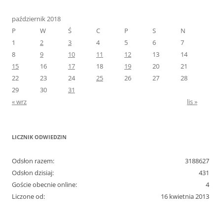
październik 2018
P
W
Ś
C
P
S
N
1
2
3
4
5
6
7
8
9
10
11
12
13
14
15
16
17
18
19
20
21
22
23
24
25
26
27
28
29
30
31
« wrz
lis »
LICZNIK ODWIEDZIN
Odsłon razem:
3188627
Odsłon dzisiaj:
431
Goście obecnie online:
4
Liczone od:
16 kwietnia 2013