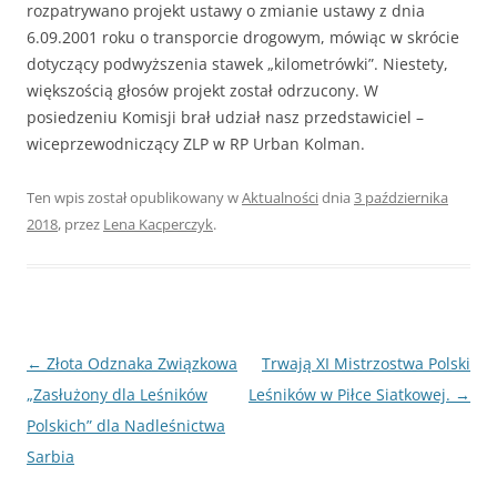
rozpatrywano projekt ustawy o zmianie ustawy z dnia
6.09.2001 roku o transporcie drogowym, mówiąc w skrócie
dotyczący podwyższenia stawek „kilometrówki”. Niestety,
większością głosów projekt został odrzucony. W
posiedzeniu Komisji brał udział nasz przedstawiciel –
wiceprzewodniczący ZLP w RP Urban Kolman.
Ten wpis został opublikowany w
Aktualności
dnia
3 października
2018
,
przez
Lena Kacperczyk
.
Nawigacja
←
Złota Odznaka Związkowa
Trwają XI Mistrzostwa Polski
wpisu
„Zasłużony dla Leśników
Leśników w Piłce Siatkowej.
→
Polskich” dla Nadleśnictwa
Sarbia