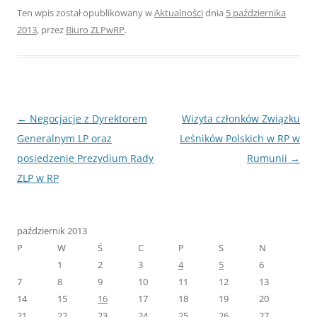
Ten wpis został opublikowany w
Aktualności
dnia
5 października
2013
,
przez
Biuro ZLPwRP
.
Nawigacja
←
Negocjacje z Dyrektorem
Wizyta członków Związku
wpisu
Generalnym LP oraz
Leśników Polskich w RP w
posiedzenie Prezydium Rady
Rumunii
→
ZLP w RP
październik 2013
P
W
Ś
C
P
S
N
1
2
3
4
5
6
7
8
9
10
11
12
13
14
15
16
17
18
19
20
21
22
23
24
25
26
27