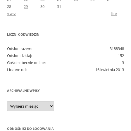
28
29
30
31
« wrz
lis »
LICZNIK ODWIEDZIN
Odsłon razem:
3188348
Odsłon dzisiaj:
152
Goście obecnie online:
3
Liczone od:
16 kwietnia 2013
ARCHIWALNE WPISY
Archiwalne
wpisy
ODNOŚNIKI DO LOGOWANIA