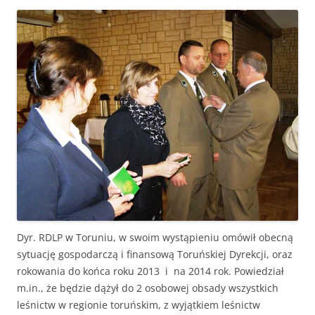
Dyr. RDLP w Toruniu, w swoim wystąpieniu omówił obecną
sytuację gospodarczą i finansową Toruńskiej Dyrekcji, oraz
rokowania do końca roku 2013 i na 2014 rok. Powiedział
m.in., że będzie dążył do 2 osobowej obsady wszystkich
leśnictw w regionie toruńskim, z wyjątkiem leśnictw