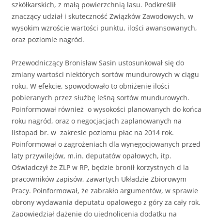
szkółkarskich, z małą powierzchnią lasu. Podkreślił
znaczący udział i skuteczność Związków Zawodowych, w
wysokim wzroście wartości punktu, ilości awansowanych,
oraz poziomie nagród.
Przewodniczący Bronisław Sasin ustosunkował się do
zmiany wartości niektórych sortów mundurowych w ciągu
roku. W efekcie, spowodowało to obniżenie ilości
pobieranych przez służbę leśną sortów mundurowych.
Poinformował również o wysokości planowanych do końca
roku nagród, oraz o negocjacjach zaplanowanych na
listopad br. w zakresie poziomu płac na 2014 rok.
Poinformował o zagrożeniach dla wynegocjowanych przed
laty przywilejów, m.in. deputatów opałowych, itp.
Oświadczył że ZLP w RP, będzie bronił korzystnych d la
pracowników zapisów, zawartych Układzie Zbiorowym
Pracy. Poinformował, że zabrakło argumentów, w sprawie
obrony wydawania deputatu opalowego z góry za cały rok.
Zapowiedział dążenie do ujednolicenia dodatku na