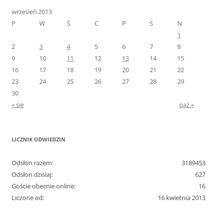
wrzesień 2013
P
W
Ś
C
P
S
N
1
2
3
4
5
6
7
8
9
10
11
12
13
14
15
16
17
18
19
20
21
22
23
24
25
26
27
28
29
30
« sie
paź »
LICZNIK ODWIEDZIN
Odsłon razem:
3189453
Odsłon dzisiaj:
627
Goście obecnie online:
16
Liczone od:
16 kwietnia 2013