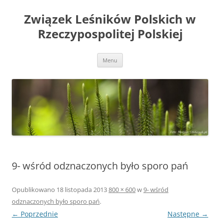
Przejdź
do
Związek Leśników Polskich w
treści
Rzeczypospolitej Polskiej
Menu
9- wśród odznaczonych było sporo pań
Opublikowano
18 listopada 2013
800 × 600
w
9- wśród
odznaczonych było sporo pań
.
← Poprzednie
Następne →